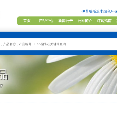
伊普瑞斯追求绿色环
首页
产品中心
新闻公告
公司简介
订购指南
品
gy