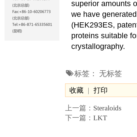
superior amounts of
we have generated 
(HEK293ES, patent 
proteins suitable f
crystallography.
标签：
无标签
收藏
|
打印
上一篇：
Steraloids
下一篇：
LKT